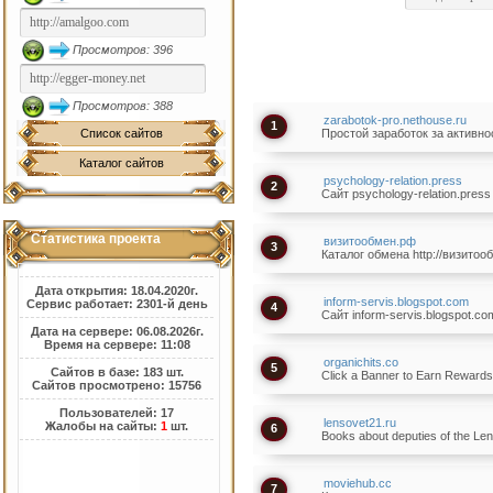
Просмотров: 396
Просмотров: 388
zarabotok-pro.nethouse.ru
1
Список сайтов
Простой заработок за активно
Каталог сайтов
psychology-relation.press
2
Сайт psychology-relation.press
Статистика проекта
визитообмен.рф
3
Каталог обмена http://визитоо
Дата открытия: 18.04.2020г.
inform-servis.blogspot.com
Сервис работает: 2301-й день
4
Сайт inform-servis.blogspot.co
Дата на сервере: 06.08.2026г.
Время на сервере: 11:08
organichits.co
5
Сайтов в базе: 183 шт.
Click a Banner to Earn Reward
Сайтов просмотрено: 15756
Пользователей: 17
lensovet21.ru
Жалобы на сайты:
1
шт.
6
Books about deputies of the Le
moviehub.cc
7