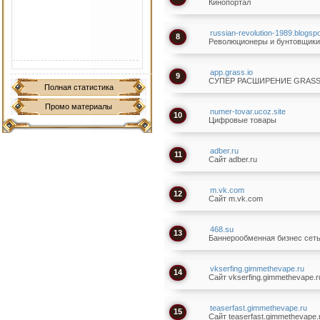
Кинопортал
russian-revolution-1989.blogsp
8
Революционеры и бунтовщики пр
app.grass.io
9
СУПЕР РАСШИРЕНИЕ GRASS 
Полная статистика
Промо материалы
numer-tovar.ucoz.site
10
Цифровые товары
adber.ru
11
Сайт adber.ru
m.vk.com
12
Сайт m.vk.com
468.su
13
Баннерообменная бизнес сет
vkserfing.gimmethevape.ru
14
Сайт vkserfing.gimmethevape.r
teaserfast.gimmethevape.ru
15
Сайт teaserfast.gimmethevape.