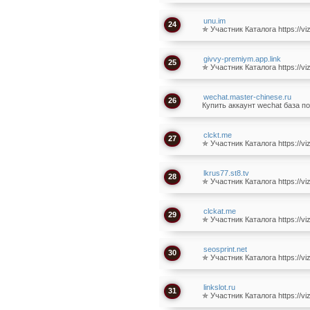
unu.im
24
✯ Участник Каталога https://vizi
givvy-premiym.app.link
25
✯ Участник Каталога https://vizi
wechat.master-chinese.ru
26
Купить аккаунт wechat база п
clckt.me
27
✯ Участник Каталога https://vizi
lkrus77.st8.tv
28
✯ Участник Каталога https://vizi
clckat.me
29
✯ Участник Каталога https://vizi
seosprint.net
30
✯ Участник Каталога https://vizi
linkslot.ru
31
✯ Участник Каталога https://vizi