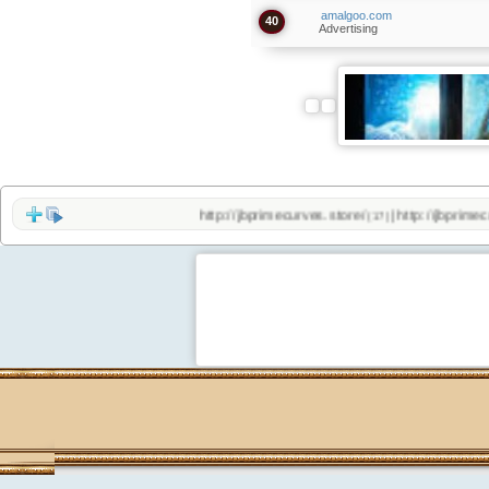
amalgoo.com
40
Advertising
http://jbprimecurves.store/
http://jbprimecurves
|
(17)