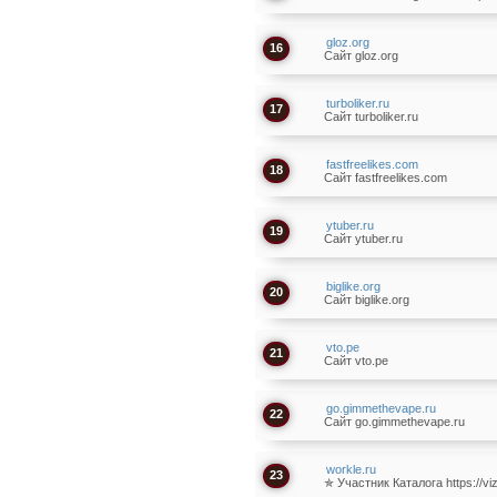
gloz.org
16
Сайт gloz.org
turboliker.ru
17
Сайт turboliker.ru
fastfreelikes.com
18
Сайт fastfreelikes.com
ytuber.ru
19
Сайт ytuber.ru
biglike.org
20
Сайт biglike.org
vto.pe
21
Сайт vto.pe
go.gimmethevape.ru
22
Сайт go.gimmethevape.ru
workle.ru
23
✯ Участник Каталога https://vizi