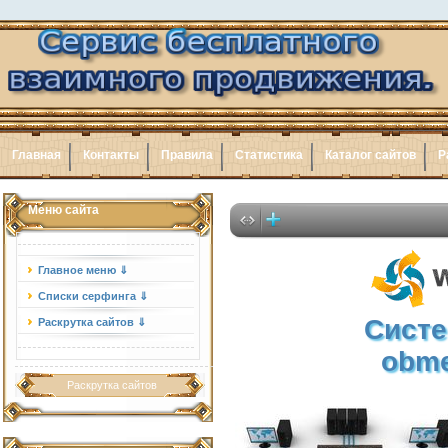
Главная
Контакты
Правила
Статистика
Каталог сайтов
Р
Меню сайта
Главное меню ⇓
Списки серфинга ⇓
Систе
Раскрутка сайтов ⇓
obme
Раскрутка сайтов