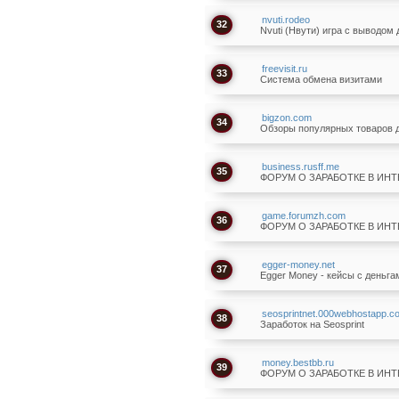
nvuti.rodeo
32
Nvuti (Нвути) игра с выводом 
freevisit.ru
33
Система обмена визитами
bigzon.com
34
Обзоры популярных товаров 
business.rusff.me
35
ФОРУМ О ЗАРАБОТКЕ В ИН
game.forumzh.com
36
ФОРУМ О ЗАРАБОТКЕ В ИН
egger-money.net
37
Egger Money - кейсы с деньга
seosprintnet.000webhostapp.c
38
Заработок на Seosprint
money.bestbb.ru
39
ФОРУМ О ЗАРАБОТКЕ В ИН