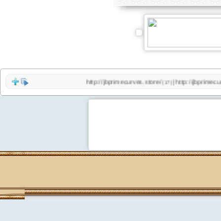
http://jbprimecurves.store/
http://jbprimecurve
|
(17)