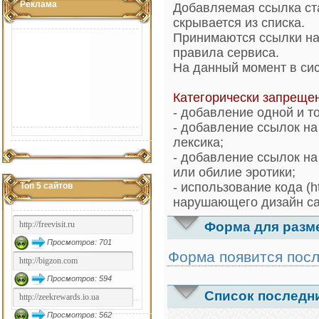
Реклама
Добавляемая ссылка ста
скрывается из списка.
Принимаются ссылки на
правила сервиса.
На данный момент в сис
Категорически запреще
- добавление одной и т
- добавление ссылок на
лексика;
- добавление ссылок на
или обилие эротики;
- использование кода (h
Топ 5 сайтов
нарушающего дизайн са
Форма для разм
Просмотров: 701
Форма появится посл
Просмотров: 594
Список последн
Просмотров: 562