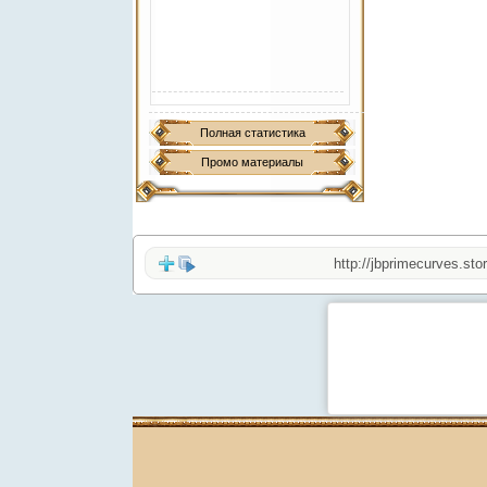
Полная статистика
Промо материалы
http://jbprimecurves.store/
(1