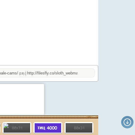
-cams/
http://filesfly.co/sloth_webmaster.php
http://onlinevideos.cc/t
|
|
(19)
(32)