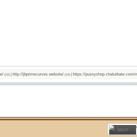
http://jbprimecurves.website/
https://pussyshop.chaturbate.com/male
|
|
9)
(19)