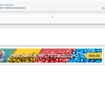
mpire.ru/shop
ипт обмена визитами
25
1