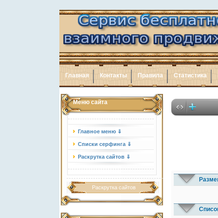
Главная
Контакты
Правила
Статистика
Меню сайта
Главное меню ⇓
Списки серфинга ⇓
Раскрутка сайтов ⇓
Разме
Раскрутка сайтов
Списо