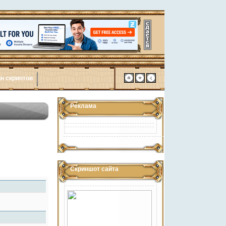
н скриптов
Реклама
Скриншот сайта